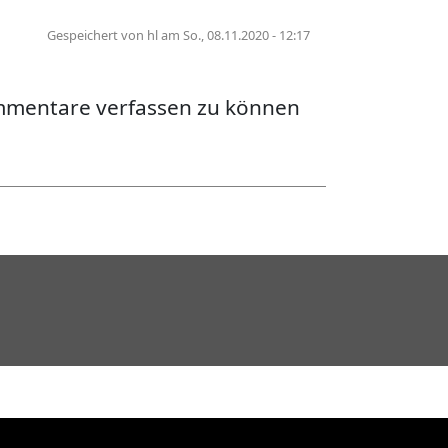
Gespeichert von
hl
am
So., 08.11.2020 - 12:17
nsage – Was am 7. 11. 2020 in Leipzig schief 
mmentare verfassen zu können