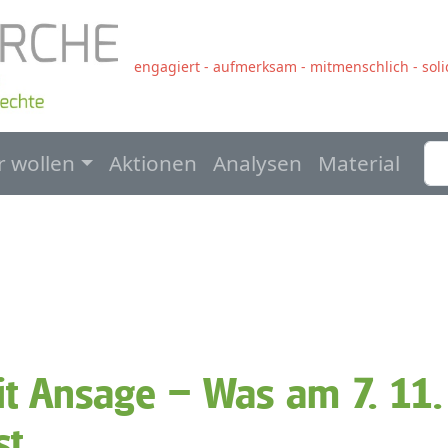
engagiert - aufmerksam - mitmenschlich - solid
navigation
r wollen
Aktionen
Analysen
Material
t Ansage – Was am 7. 11.
st