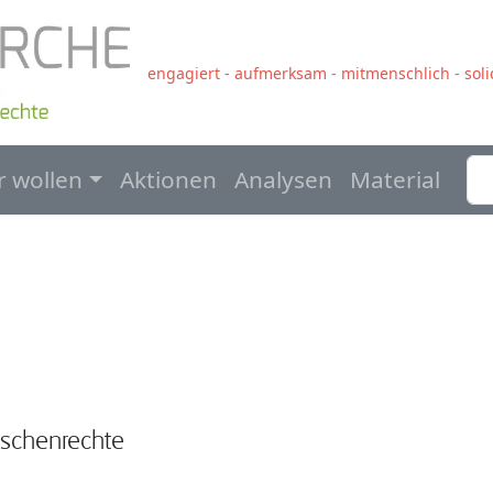
engagiert - aufmerksam - mitmenschlich - solid
navigation
r wollen
Aktionen
Analysen
Material
nschenrechte