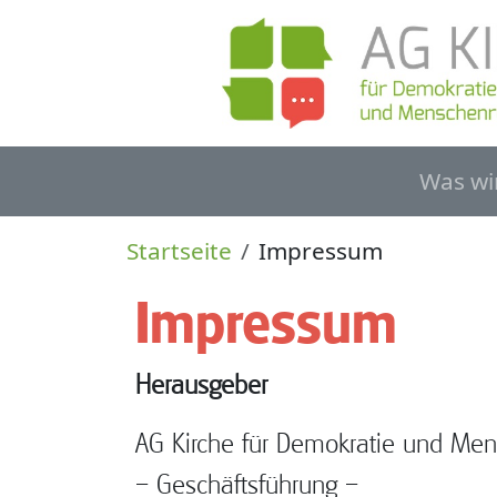
Direkt zum Inhalt
Haupt
Was wi
Pfadnavigation
Startseite
Impressum
Impressum
Herausgeber
AG Kirche für Demokratie und Me
– Geschäftsführung –