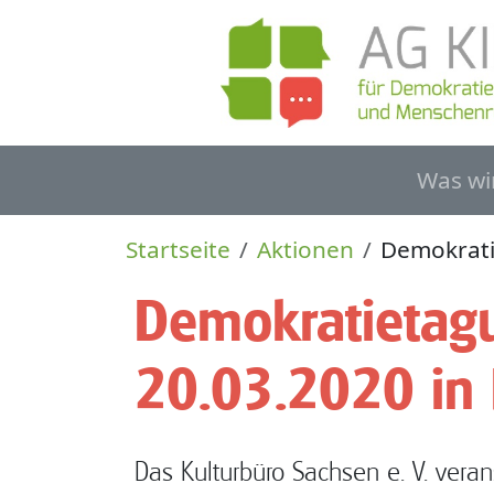
Direkt zum Inhalt
Haupt
Was wi
Pfadnavigation
Startseite
Aktionen
Demokrati
Demokratietagu
20.03.2020 in 
Das Kulturbüro Sachsen e. V. veran