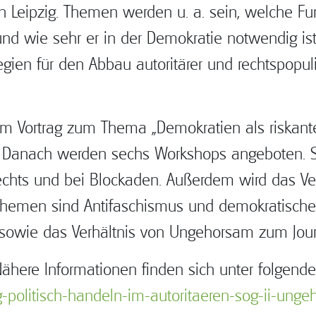
in Leipzig. Themen werden u. a. sein, welche F
ie sehr er in der Demokratie notwendig ist. 
gien für den Abbau autoritärer und rechtspopul
em Vortrag zum Thema „Demokratien als riskante
. Danach werden sechs Workshops angeboten. Si
chts und bei Blockaden. Außerdem wird das Ve
hemen sind Antifaschismus und demokratische Z
sowie das Verhältnis von Ungehorsam zum Jour
Nähere Informationen finden sich unter folgend
-politisch-handeln-im-autoritaeren-sog-ii-ung