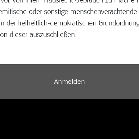
ntisemitische oder sonstige menschenverachtend
 der freiheitlich-demokratischen Grundordnung a
on dieser auszuschließen.
Benutzermenü
Anmelden