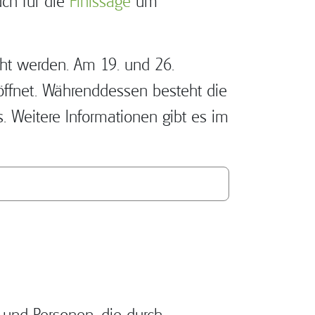
ch für die
Finissage
um
ht werden. Am 19. und 26.
eöffnet. Währenddessen besteht die
 Weitere Informationen gibt es im
 und Personen, die durch