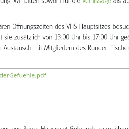
ung. Wir bitten sowohl für die
Vernissage
als au
lären Öffnungszeiten des VHS-Hauptsitzes besuc
st sie zusätzlich von 13:00 Uhr bis 17:00 Uhr g
 Austausch mit Mitgliedern des Runden Tisches.
derGefuehle.pdf
h vor, von ihrem Hausrecht Gebrauch zu machen