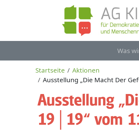
Direkt zum Inhalt
Haupt
Was wi
Pfadnavigation
Startseite
Aktionen
Ausstellung „Die Macht Der Gef
Ausstellung „D
19│19“ vom 11