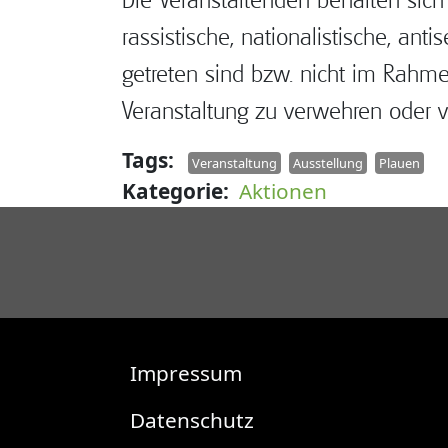
rassistische, nationalistische, a
getreten sind bzw. nicht im Rahmen
Veranstaltung zu verwehren oder v
Tags
Veranstaltung
Ausstellung
Plauen
Kategorie
Aktionen
Fußzeile
Impressum
Datenschutz