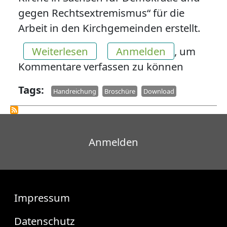
gegen Rechtsextremismus“ für die
Arbeit in den Kirchgemeinden erstellt.
über Handreichung „Nächsten
Weiterlesen
Anmelden
, um
Kommentare verfassen zu können
Tags
Handreichung
Broschüre
Download
Benutzermenü
Anmelden
Fußzeile
Impressum
Datenschutz