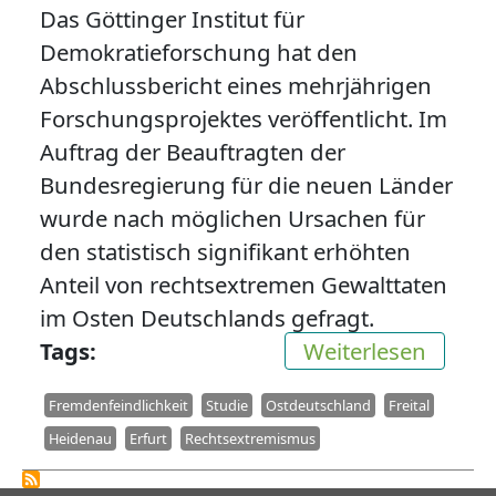
Das Göttinger Institut für
Demokratieforschung hat den
Abschlussbericht eines mehrjährigen
Forschungsprojektes veröffentlicht. Im
Auftrag der Beauftragten der
Bundesregierung für die neuen Länder
wurde nach möglichen Ursachen für
den statistisch signifikant erhöhten
Anteil von rechtsextremen Gewalttaten
im Osten Deutschlands gefragt.
über F
Tags
Weiterlesen
Fremdenfeindlichkeit
Studie
Ostdeutschland
Freital
Heidenau
Erfurt
Rechtsextremismus