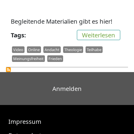
Begleitende Materialien gibt es hier!
über O
Tags
Weiterlesen
Video
Online
Andacht
Theologie
Teilhabe
Meinungsfreiheit
Frieden
Benutzermenü
Anmelden
Fußzeile
Impressum