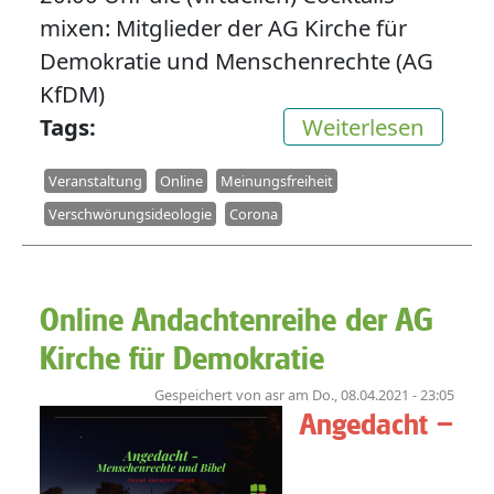
mixen: Mitglieder der AG Kirche für
Demokratie und Menschenrechte (AG
KfDM)
über d
Tags
Weiterlesen
Veranstaltung
Online
Meinungsfreiheit
Verschwörungsideologie
Corona
Online Andachtenreihe der AG
Kirche für Demokratie
Gespeichert von
asr
am
Do., 08.04.2021 - 23:05
Angedacht –