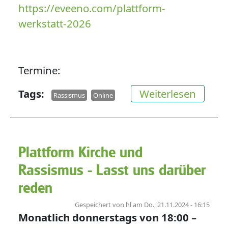
https://eveeno.com/plattform-
werkstatt-2026
Termine:
über N
Tags
Weiterlesen
Rassismus
Online
Plattform Kirche und
Rassismus - Lasst uns darüber
reden
Gespeichert von
hl
am
Do., 21.11.2024 - 16:15
Monatlich donnerstags von
18:00
–