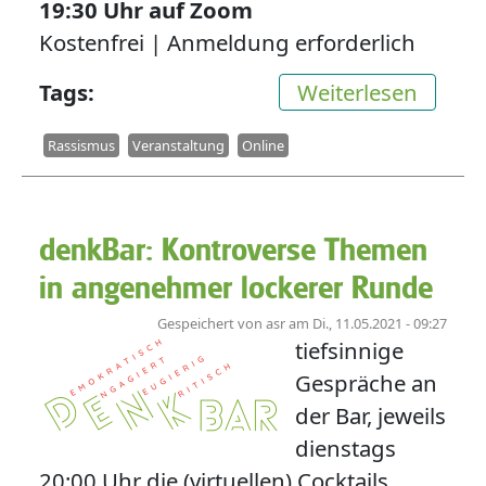
19:30
Uhr auf Zoom
Kostenfrei | Anmeldung erforderlich
über P
Tags
Weiterlesen
Rassismus
Veranstaltung
Online
denkBar: Kontroverse Themen
in angenehmer lockerer Runde
Gespeichert von
asr
am
Di., 11.05.2021 - 09:27
tiefsinnige
Gespräche an
der Bar, jeweils
dienstags
20:00 Uhr die (virtuellen) Cocktails