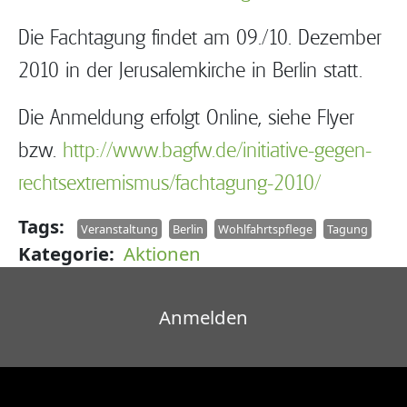
Die Fachtagung findet am 09./10. Dezember
2010 in der Jerusalemkirche in Berlin statt.
Die Anmeldung erfolgt Online, siehe Flyer
bzw.
http://www.bagfw.de/initiative-gegen-
rechtsextremismus/fachtagung-2010/
Tags
Veranstaltung
Berlin
Wohlfahrtspflege
Tagung
Kategorie
Aktionen
Benutzermenü
Anmelden